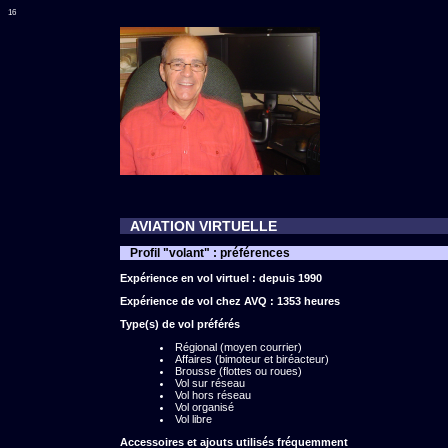
16
AVIATION VIRTUELLE
Profil "volant" : préférences
Expérience en vol virtuel : depuis 1990
Expérience de vol chez AVQ : 1353 heures
Type(s) de vol préférés
Régional (moyen courrier)
Affaires (bimoteur et biréacteur)
Brousse (flottes ou roues)
Vol sur réseau
Vol hors réseau
Vol organisé
Vol libre
Accessoires et ajouts utilisés fréquemment