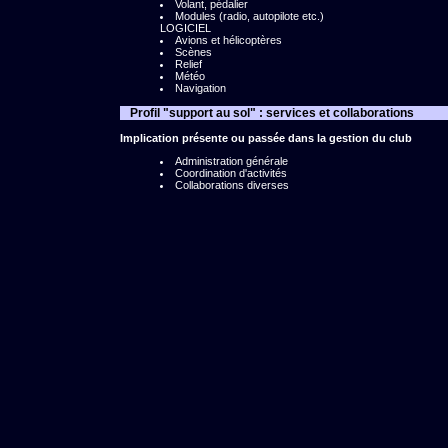
Volant, pédalier
Modules (radio, autopilote etc.)
LOGICIEL
Avions et hélicoptères
Scènes
Relief
Météo
Navigation
Profil "support au sol" : services et collaborations
Implication présente ou passée dans la gestion du club
Administration générale
Coordination d'activités
Collaborations diverses